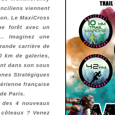
anciliens viennent
son. Le MaxiCross
ne forêt avec un
e… Imaginez une
rande carrière de
0 km de galeries,
ant dans son sous
nnes Stratégiques
aérienne française
de Paris.
n des 4 nouveaux
s côteaux ? Venez