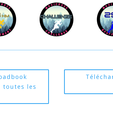
roadbook
Télécha
 toutes les