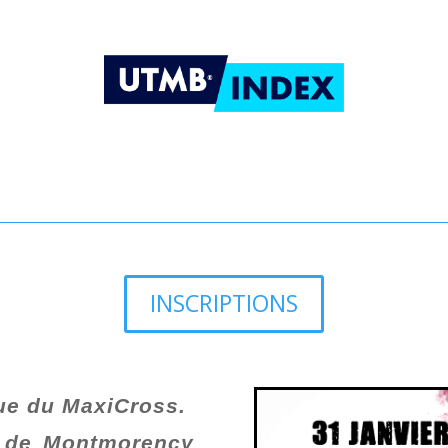
INSCRIPTIONS
ue du MaxiCross.
êt de Montmorency